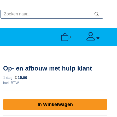
zoeken
toggle account
0
Op- en afbouw met hulp klant
1 dag
€
15,00
incl. BTW
In Winkelwagen