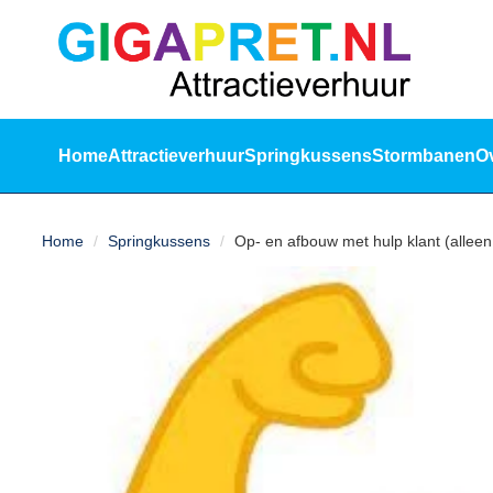
sluiten
Home
Attractieverhuur
Springkussens
Stormbanen
O
Home
Home
Springkussens
Op- en afbouw met hulp klant (alleen 
Attractieverhuur
Springkussens
Stormbanen
Over
ons