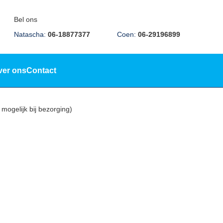
Bel ons
Natascha:
06-18877377
Coen:
06-29196899
ver ons
Contact
mogelijk bij bezorging)