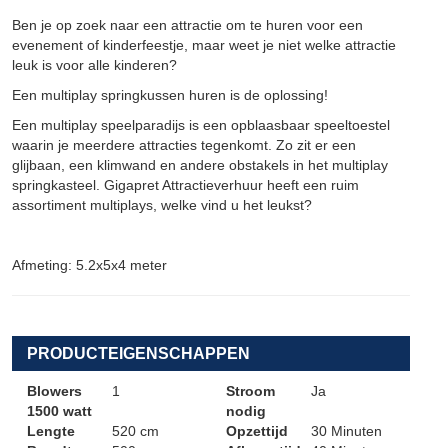
Ben je op zoek naar een attractie om te huren voor een
evenement of kinderfeestje, maar weet je niet welke attractie
leuk is voor alle kinderen?
Een multiplay springkussen huren is de oplossing!
Een multiplay speelparadijs is een opblaasbaar speeltoestel
waarin je meerdere attracties tegenkomt. Zo zit er een
glijbaan, een klimwand en andere obstakels in het multiplay
springkasteel. Gigapret Attractieverhuur heeft een ruim
assortiment multiplays, welke vind u het leukst?
Afmeting: 5.2x5x4 meter
PRODUCTEIGENSCHAPPEN
Blowers
1
Stroom
Ja
1500 watt
nodig
Lengte
520 cm
Opzettijd
30 Minuten