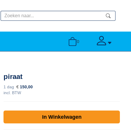
zoeken
toggle account
0
piraat
1 dag
€
150,00
incl. BTW
In Winkelwagen