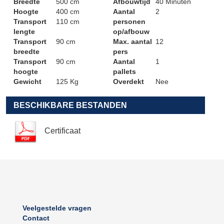
Breedte
500 cm
Afbouwtijd
40 Minuten
Hoogte
400 cm
Aantal
2
Transport
110 cm
personen
lengte
op/afbouw
Transport
90 cm
Max. aantal
12
breedte
pers
Transport
90 cm
Aantal
1
hoogte
pallets
Gewicht
125 Kg
Overdekt
Nee
BESCHIKBARE BESTANDEN
Certificaat
Veelgestelde vragen
Contact