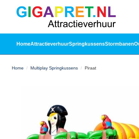
sluiten
Home
Attractieverhuur
Springkussens
Stormbanen
O
Home
Home
Multiplay Springkussens
Piraat
Attractieverhuur
Springkussens
Stormbanen
Over
ons