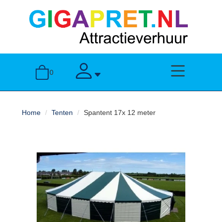
sluiten
Home
toggle menu
toggle account
0
Attractieverhuur
Home
Tenten
Spantent 17x 12 meter
Springkussens
Stormbanen
Over
ons