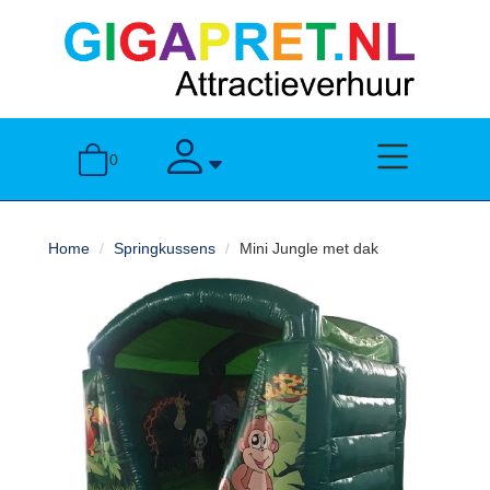
sluiten
Home
toggle menu
toggle account
0
Attractieverhuur
Home
Springkussens
Mini Jungle met dak
Springkussens
Stormbanen
Over
ons