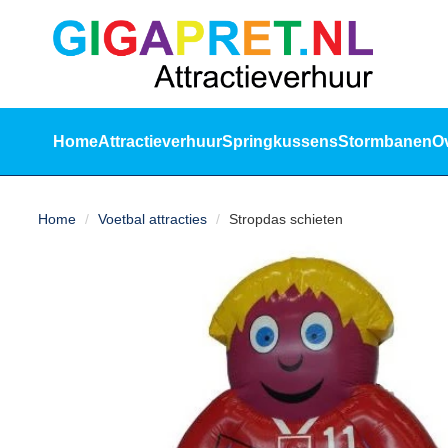
sluiten
Home
Attractieverhuur
Springkussens
Stormbanen
O
Home
Home
Voetbal attracties
Stropdas schieten
Attractieverhuur
Springkussens
Stormbanen
Over
ons