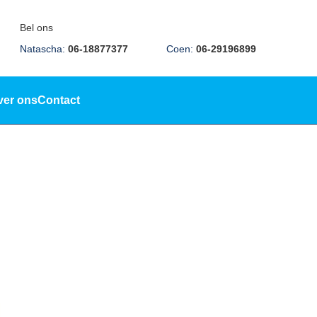
Bel ons
Natascha:
06-18877377
Coen:
06-29196899
ver ons
Contact